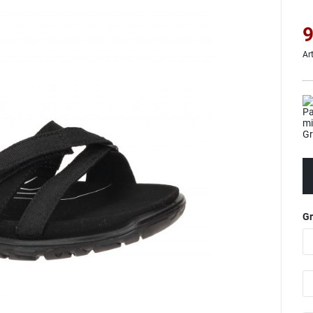
9
Ar
G