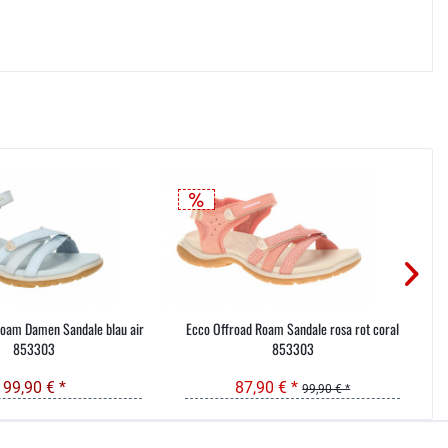
Roam Damen Sandale blau air
Ecco Offroad Roam Sandale rosa rot coral
853303
853303
99,90 € *
87,90 € *
99,90 € *
035603-189092 oder
service@schuhhaus-strauch.de