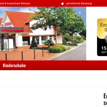
and & kostenlose Retoure
persönliche Beratung
Kinderschuhe
E
s