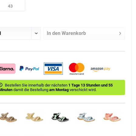
43
In den
Warenkorb
Bestellen Sie innerhalb der nächsten
1 Tage 13 Stunden und 55
Minuten
damit die Bestellung
am Montag
verschickt wird.