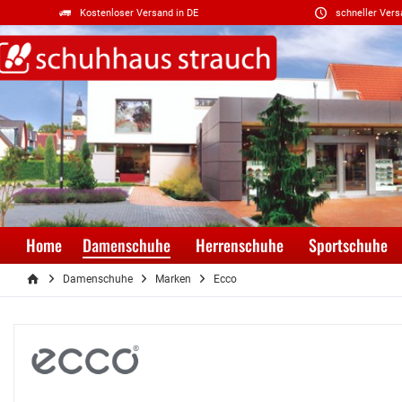
Kostenloser Versand in DE
schneller Vers
Home
Damenschuhe
Herrenschuhe
Sportschuhe
Damenschuhe
Marken
Ecco