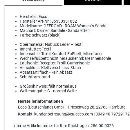
Hersteller:
Ecco
Hersteller Art-Nr.:
85330351052
Modellname:
OFFROAD - ROAM Women`s Sandal
Machart:
Damen Sandale - Sandaletten
Farbe:
schwarz (black)
Obermaterial:
Nubuck Leder + Textil
Innenfutter:
Textil
Innensohle:
Textil Komfort Fußbett, Microfaser
Wechselfußbett:
nicht herausnehmbare Innensohle
Laufsohle:
Receptor Profil Gummisohle
Verschluss:
Klettverschluss, 3fach
Absatzart:
flach - kein Absatz
Schuhform:
rund
Größenhinweis:
fällt normal aus
Weitenangabe:
G - normal Weite
Herstellerinformationen
Ecco (Deutschland) GmbH | Friesenweg 28, 22763 Hamburg
Kontakt: kundenbetreuung@eu.ecco.com | 0049 40 79729172
interne Artikelnummer für Ihre Rückfragen: 286-00-0026