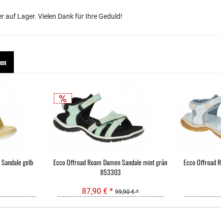
r auf Lager. Vielen Dank für Ihre Geduld!
hen
Sandale gelb
Ecco Offroad Roam Damen Sandale mint grün
Ecco Offroad 
853303
87,90 € *
99,90 € *
sand & kostenlose Retoure
persönliche Beratung