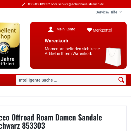
035603-189092 oder
service@schuhhaus-strauch.de
Service/Hilfe
Mein Konto
Merkzettel
Warenkorb
Momentan befinden sich keine
Artikel in Ihrem Warenkorb!
cco Offroad Roam Damen Sandale
chwarz 853303