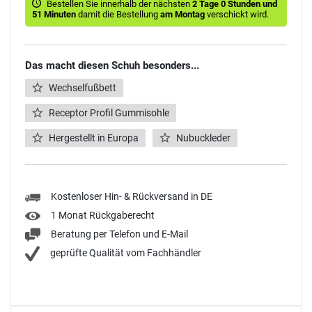
Bestellen Sie innerhalb der nächsten
2 Tage 0 Stunden und
51 Minuten
damit die Bestellung
am Montag
verschickt wird.
Das macht diesen Schuh besonders...
Wechselfußbett
Receptor Profil Gummisohle
Hergestellt in Europa
Nubuckleder
Kostenloser Hin- & Rückversand in DE
1 Monat Rückgaberecht
Beratung per Telefon und E-Mail
geprüfte Qualität vom Fachhändler