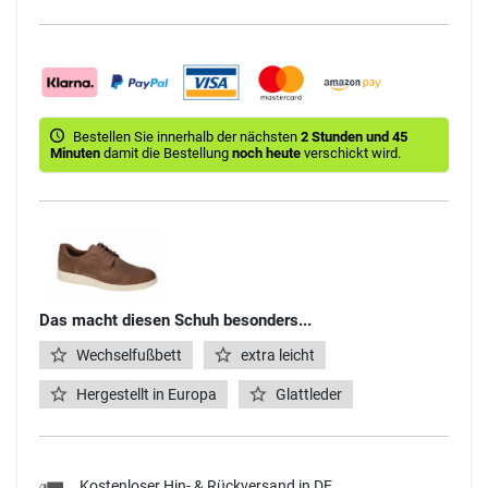
Bestellen Sie innerhalb der nächsten
2 Stunden und 45
Minuten
damit die Bestellung
noch heute
verschickt wird.
Das macht diesen Schuh besonders...
Wechselfußbett
extra leicht
Hergestellt in Europa
Glattleder
Kostenloser Hin- & Rückversand in DE