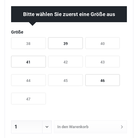
Bitte wählen Sie zuerst eine Größe aus
Größe
38
39
40
41
42
43
44
45
46
47
In den
Warenkorb