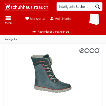
Merkzettel
Mein Konto
Menü
Kostenloser Versand in DE
Fundgrube