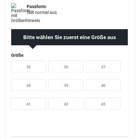
Passform:
fällt normal aus
Bitte wählen Sie zuerst eine Größe aus
Größe
35
36
37
38
39
40
41
42
43