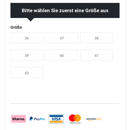
Bitte wählen Sie zuerst eine Größe aus
Größe
36
37
38
39
40
41
42