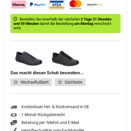
Bestellen Sie innerhalb der nächsten
2 Tage 21 Stunden
und 59 Minuten
damit die Bestellung
am Montag
verschickt
wird.
Das macht diesen Schuh besonders...
Wechselfußbett
Glattleder
Kostenloser Hin- & Rückversand in DE
1 Monat Rückgaberecht
Beratung per Telefon und E-Mail
geprüfte Qualität vom Fachhändler