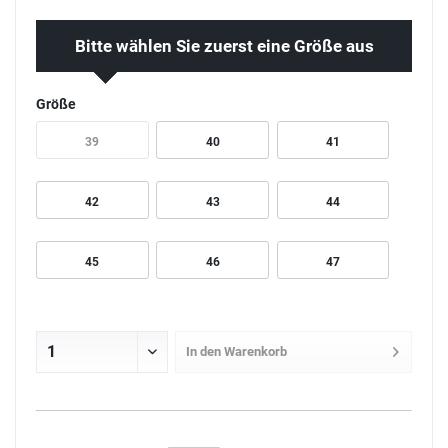
Bitte wählen Sie zuerst eine Größe aus
Größe
39
40
41
42
43
44
45
46
47
In den
Warenkorb