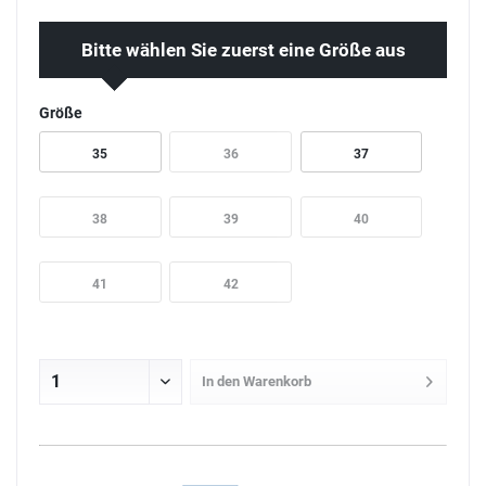
Bitte wählen Sie zuerst eine Größe aus
Größe
35
36
37
38
39
40
41
42
In den
Warenkorb