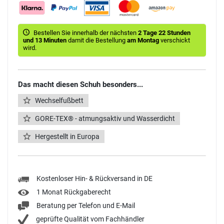
Bestellen Sie innerhalb der nächsten
2 Tage 22 Stunden
und 13 Minuten
damit die Bestellung
am Montag
verschickt
wird.
Das macht diesen Schuh besonders...
Wechselfußbett
GORE-TEX® - atmungsaktiv und Wasserdicht
Hergestellt in Europa
Kostenloser Hin- & Rückversand in DE
1 Monat Rückgaberecht
Beratung per Telefon und E-Mail
geprüfte Qualität vom Fachhändler