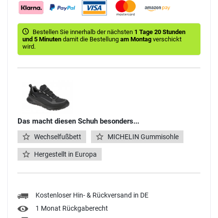
Bestellen Sie innerhalb der nächsten
1 Tage 20 Stunden
und 5 Minuten
damit die Bestellung
am Montag
verschickt
wird.
Das macht diesen Schuh besonders...
Wechselfußbett
MICHELIN Gummisohle
Hergestellt in Europa
Kostenloser Hin- & Rückversand in DE
1 Monat Rückgaberecht