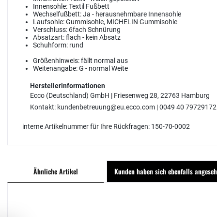
Innensohle:
Textil Fußbett
Wechselfußbett:
Ja - herausnehmbare Innensohle
Laufsohle:
Gummisohle, MICHELIN Gummisohle
Verschluss:
6fach Schnürung
Absatzart:
flach - kein Absatz
Schuhform:
rund
Größenhinweis:
fällt normal aus
Weitenangabe:
G - normal Weite
Herstellerinformationen
Ecco (Deutschland) GmbH | Friesenweg 28, 22763 Hamburg
Kontakt: kundenbetreuung@eu.ecco.com | 0049 40 79729172
interne Artikelnummer für Ihre Rückfragen: 150-70-0002
Ähnliche Artikel
Kunden haben sich ebenfalls angese