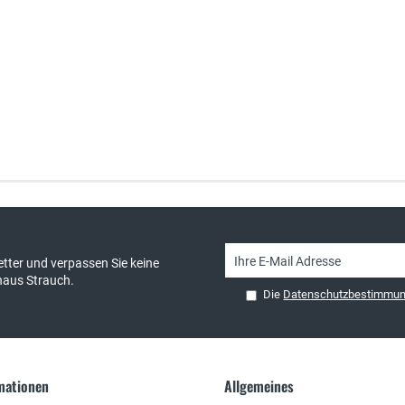
sand & kostenlose Retoure
persönliche Beratung
tter und verpassen Sie keine
haus Strauch.
Die
Datenschutzbestimmu
rmationen
Allgemeines