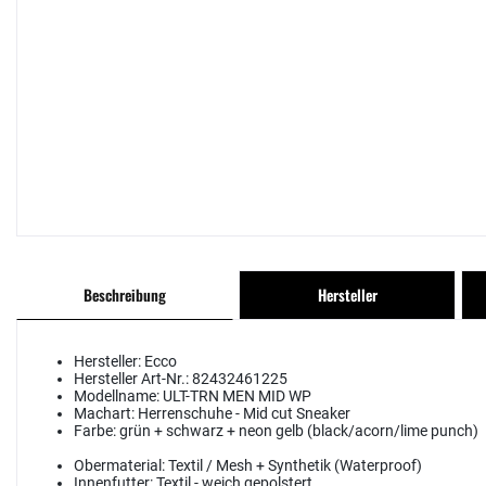
Beschreibung
Hersteller
Hersteller:
Ecco
Hersteller Art-Nr.:
82432461225
Modellname:
ULT-TRN MEN MID WP
Machart:
Herrenschuhe - Mid cut Sneaker
Farbe:
grün + schwarz + neon gelb (black/acorn/lime punch)
Obermaterial:
Textil / Mesh + Synthetik (Waterproof)
Innenfutter:
Textil - weich gepolstert