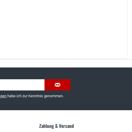
035603-189092 oder
service@schuhhaus-strauch.de
ngen
habe ich zur Kenntnis genommen.
Zahlung & Versand