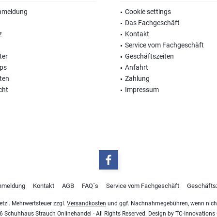
nmeldung
Cookie settings
Das Fachgeschäft
z
Kontakt
Service vom Fachgeschäft
ter
Geschäftszeiten
ops
Anfahrt
ten
Zahlung
cht
Impressum
nmeldung
Kontakt
AGB
FAQ´s
Service vom Fachgeschäft
Geschäfts
esetzl. Mehrwertsteuer zzgl.
Versandkosten
und ggf. Nachnahmegebühren, wenn nicht
 Schuhhaus Strauch Onlinehandel - All Rights Reserved. Design by
TC-Innovation