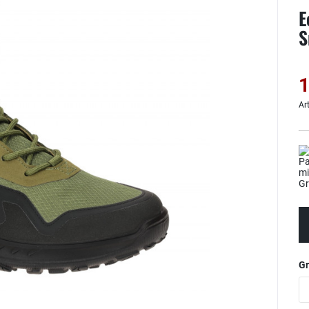
E
S
1
Ar
G