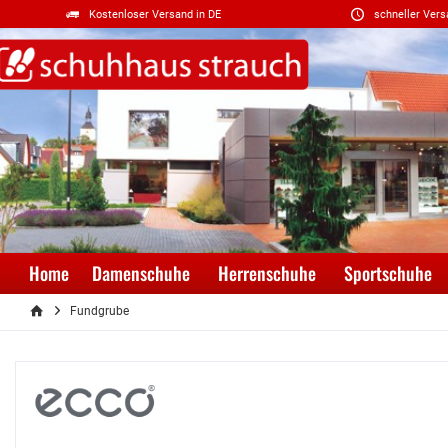
Kostenloser Versand in DE
schneller Vers
Home
Damenschuhe
Herrenschuhe
Sportschuhe
Fundgrube