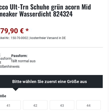
cco Ult-Trn Schuhe grün acorn Mid
neaker Wasserdicht 824324
79,90 € *
tikel-Nr.: 150-70-0002 | kostenfreier Versand in DE
Passform:
fällt normal aus
Bitte wählen Sie zuerst eine Größe aus
röße
41
42
43
44