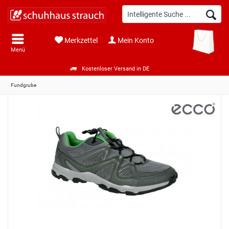
Merkzettel
Mein Konto
Menü
Kostenloser Versand in DE
Fundgrube