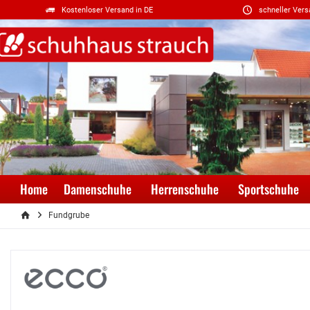
Kostenloser Versand in DE
schneller Vers
Home
Damenschuhe
Herrenschuhe
Sportschuhe
Fundgrube