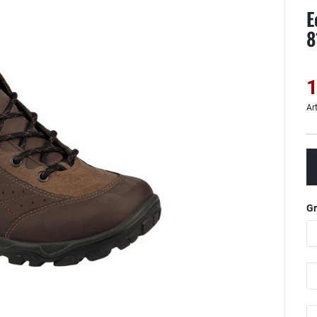
E
8
1
Ar
G