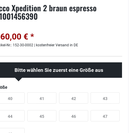
cco Xpedition 2 braun espresso
1001456390
60,00 € *
tikel-Nr.: 152-30-0002 | kostenfreier Versand in DE
Bitte wählen Sie zuerst eine Größe aus
röße
40
41
42
43
44
45
46
47