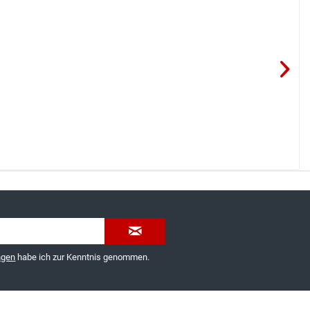
035603-189092 oder
service@schuhhaus-strauch.de
ngen
habe ich zur Kenntnis genommen.