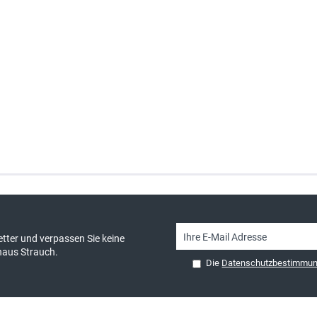
sand & kostenlose Retoure
persönliche Beratung
tter und verpassen Sie keine
haus Strauch.
Die
Datenschutzbestimmu