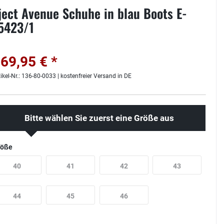
ject Avenue Schuhe in blau Boots E-
5423/1
69,95 € *
tikel-Nr.: 136-80-0033 | kostenfreier Versand in DE
Bitte wählen Sie zuerst eine Größe aus
röße
40
41
42
43
44
45
46