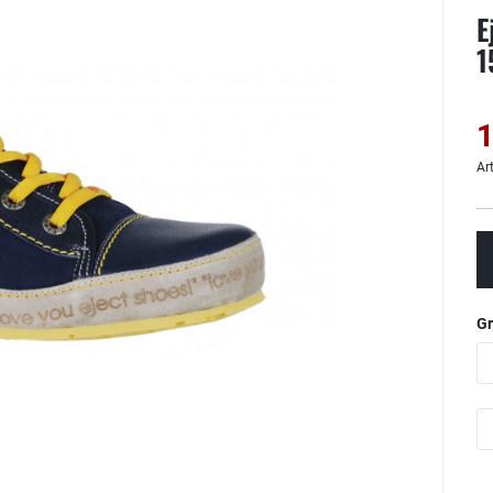
E
1
1
Ar
G