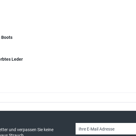
 Boots
erbtes Leder
sand & kostenlose Retoure
persönliche Beratung
tter und verpassen Sie keine
haus Strauch.