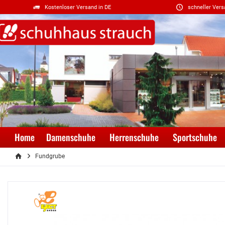
Kostenloser Versand in DE
schneller Vers
Home
Damenschuhe
Herrenschuhe
Sportschuhe
Fundgrube