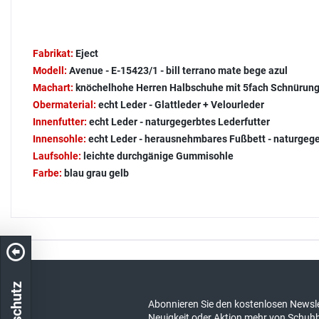
Fabrikat:
Eject
Modell:
Avenue - E-15423/1 - bill terrano mate bege azul
Machart:
knöchelhohe Herren Halbschuhe mit 5fach Schnürung
Obermaterial:
echt Leder - Glattleder + Velourleder
Innenfutter:
echt Leder - naturgegerbtes Lederfutter
Innensohle:
echt Leder - herausnehmbares Fußbett - naturgeg
Laufsohle:
leichte durchgänige Gummisohle
Farbe:
blau grau gelb
Kostenloser Versand in DE
schneller Ver
Abonnieren Sie den kostenlosen Newsle
Neuigkeit oder Aktion mehr von Schuh