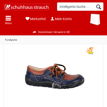
Merkzettel
Mein Konto
Menü
Kostenloser Versand in DE
Fundgrube