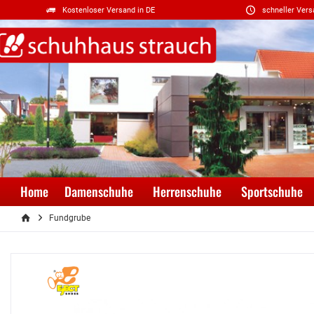
Kostenloser Versand in DE
schneller Vers
Home
Damenschuhe
Herrenschuhe
Sportschuhe
Fundgrube