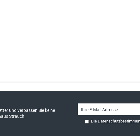
sand & kostenlose Retoure
persönliche Beratung
tter und verpassen Sie keine
haus Strauch.
Die
Datenschutzbestimmu