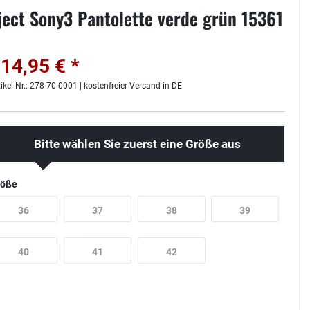
ject Sony3 Pantolette verde grün 15361
14,95 € *
tikel-Nr.: 278-70-0001 | kostenfreier Versand in DE
Bitte wählen Sie zuerst eine Größe aus
röße
36
37
38
39
40
41
42