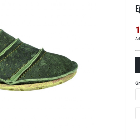
E
1
Ar
G