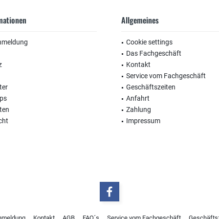
rmationen
Allgemeines
nmeldung
Cookie settings
Das Fachgeschäft
z
Kontakt
Service vom Fachgeschäft
ter
Geschäftszeiten
ops
Anfahrt
ten
Zahlung
cht
Impressum
nmeldung
Kontakt
AGB
FAQ´s
Service vom Fachgeschäft
Geschäfts