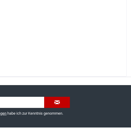
035603-189092 oder
service@schuhhaus-strauch.de
ngen
habe ich zur Kenntnis genommen.