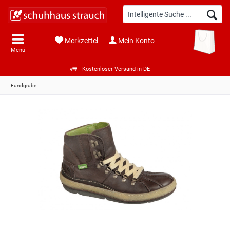
Merkzettel
Mein Konto
Menü
Kostenloser Versand in DE
Fundgrube