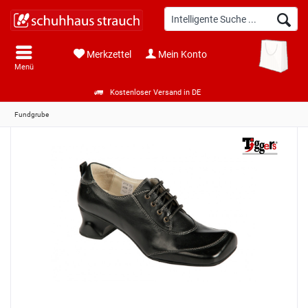
Merkzettel
Mein Konto
Menü
Kostenloser Versand in DE
Fundgrube