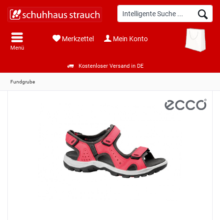
Merkzettel
Mein Konto
Menü
Kostenloser Versand in DE
Fundgrube