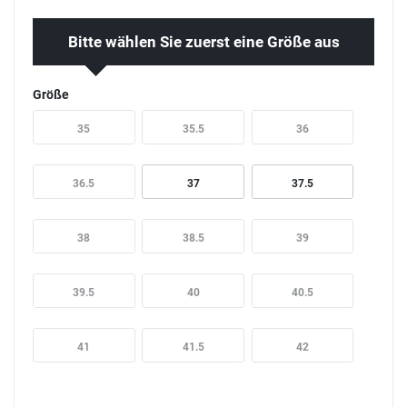
Bitte wählen Sie zuerst eine Größe aus
Größe
35
35.5
36
36.5
37
37.5
38
38.5
39
39.5
40
40.5
41
41.5
42