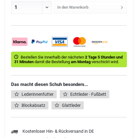
In den
Warenkorb
Bestellen Sie innerhalb der nächsten
2 Tage 5 Stunden und
31 Minuten
damit die Bestellung
am Montag
verschickt wird.
Das macht diesen Schuh besonders...
Lederinnenfutter
Echtleder - Fußbett
Blockabsatz
Glattleder
Kostenloser Hin- & Rückversand in DE