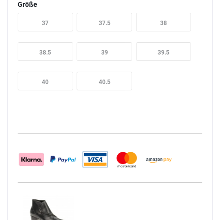
Größe
37
37.5
38
38.5
39
39.5
40
40.5