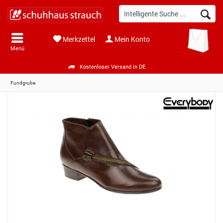
Merkzettel
Mein Konto
Menü
Kostenloser Versand in DE
Fundgrube