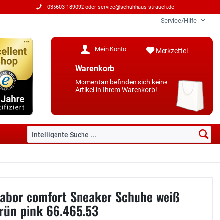
035603-189092 oder
service@schuhhaus-strauch.de
Service/Hilfe
Mein Konto
Merkzettel
Warenkorb
Momentan befinden sich keine
Artikel in Ihrem Warenkorb!
abor comfort Sneaker Schuhe weiß
rün pink 66.465.53