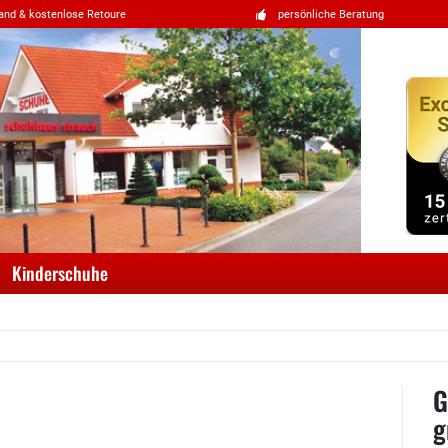
and & kostenlose Retoure
persönliche Beratung
Kinderschuhe
G
g