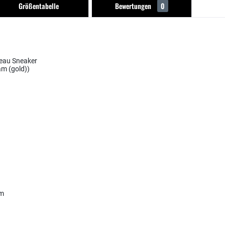
Größentabelle
Bewertungen
0
teau Sneaker
am (gold))
im