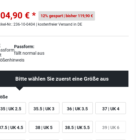
04,90 € *
12% gespart | bisher 119,90 €
tikel-Nr.: 236-10-0404 | kostenfreier Versand in DE
Passform:
fällt normal aus
Bitte wählen Sie zuerst eine Größe aus
röße
35 | UK 2.5
35.5 | UK 3
36 | UK 3.5
37 | UK 4
37.5 | UK 4.5
38 | UK 5
38.5 | UK 5.5
39 | UK 6