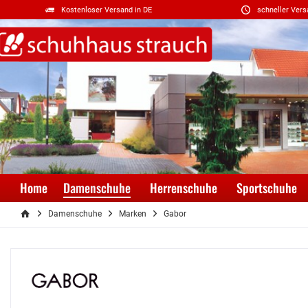
Kostenloser Versand in DE
schneller Vers
Home
Damenschuhe
Herrenschuhe
Sportschuhe
Damenschuhe
Marken
Gabor