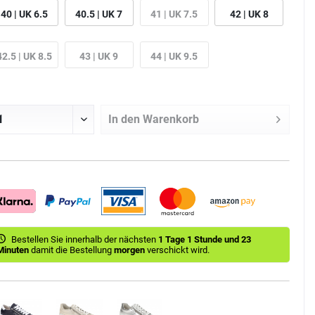
40 | UK 6.5
40.5 | UK 7
41 | UK 7.5
42 | UK 8
42.5 | UK 8.5
43 | UK 9
44 | UK 9.5
In den
Warenkorb
Bestellen Sie innerhalb der nächsten
1 Tage 1 Stunde und 23
Minuten
damit die Bestellung
morgen
verschickt wird.