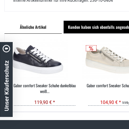
interne Artikelnummer für Ihre Rückfragen: 236-10-0404
Ähnliche Artikel
Kunden haben sich ebenfalls angese
Unser Käuferschutz
Gabor comfort Sneaker Schuhe dunkelblau
Gabor comfort Sneaker Schuhe
weiß...
119,90 € *
104,90 € *
119,
Kostenloser Versand in DE
schneller Ver