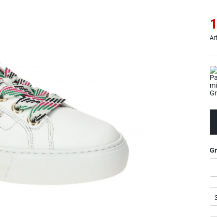
1
Ar
G