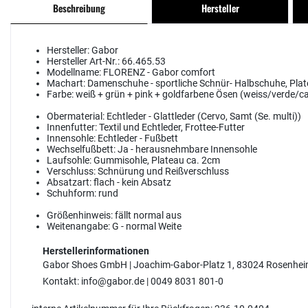
Beschreibung
Hersteller
Hersteller:
Gabor
Hersteller Art-Nr.:
66.465.53
Modellname:
FLORENZ - Gabor comfort
Machart:
Damenschuhe - sportliche Schnür- Halbschuhe, Pla
Farbe:
weiß + grün + pink + goldfarbene Ösen (weiss/verde/c
Obermaterial:
Echtleder - Glattleder (Cervo, Samt (Se. multi))
Innenfutter:
Textil und Echtleder, Frottee-Futter
Innensohle:
Echtleder - Fußbett
Wechselfußbett:
Ja - herausnehmbare Innensohle
Laufsohle:
Gummisohle, Plateau ca. 2cm
Verschluss:
Schnürung und Reißverschluss
Absatzart:
flach - kein Absatz
Schuhform:
rund
Größenhinweis:
fällt normal aus
Weitenangabe:
G - normal Weite
Herstellerinformationen
Gabor Shoes GmbH | Joachim-Gabor-Platz 1, 83024 Rosenhe
Kontakt: info@gabor.de | 0049 8031 801-0