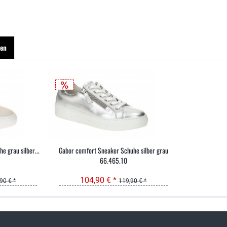
hen
 grau silber...
Gabor comfort Sneaker Schuhe silber grau
66.465.10
104,90 € *
90 € *
119,90 € *
sand & kostenlose Retoure
persönliche Beratung