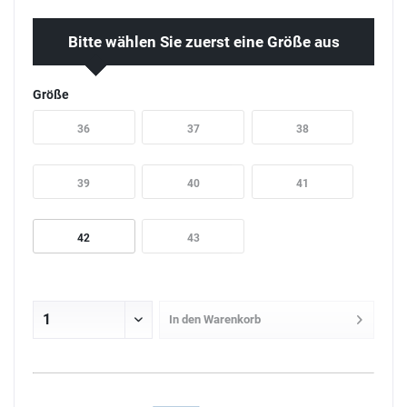
Bitte wählen Sie zuerst eine Größe aus
Größe
36
37
38
39
40
41
42
43
In den
Warenkorb