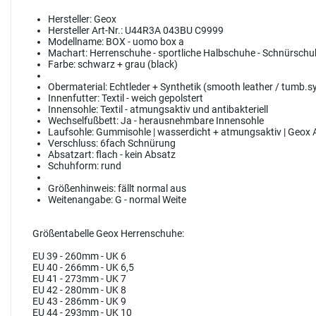
Hersteller:
Geox
Hersteller Art-Nr.:
U44R3A 043BU C9999
Modellname:
BOX - uomo box a
Machart:
Herrenschuhe - sportliche Halbschuhe - Schnürschu
Farbe:
schwarz + grau (black)
Obermaterial:
Echtleder + Synthetik (smooth leather / tumb.sy
Innenfutter:
Textil - weich gepolstert
Innensohle:
Textil - atmungsaktiv und antibakteriell
Wechselfußbett:
Ja - herausnehmbare Innensohle
Laufsohle:
Gummisohle | wasserdicht + atmungsaktiv | Geox
Verschluss:
6fach Schnürung
Absatzart:
flach - kein Absatz
Schuhform:
rund
Größenhinweis:
fällt normal aus
Weitenangabe:
G - normal Weite
Größentabelle Geox Herrenschuhe:
EU 39 - 260mm - UK 6
EU 40 - 266mm - UK 6,5
EU 41 - 273mm - UK 7
EU 42 - 280mm - UK 8
EU 43 - 286mm - UK 9
EU 44 - 293mm - UK 10