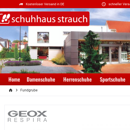
Kostenloser Versand in DE
schneller Vers
Home
Damenschuhe
Herrenschuhe
Sportschuhe
Fundgrube