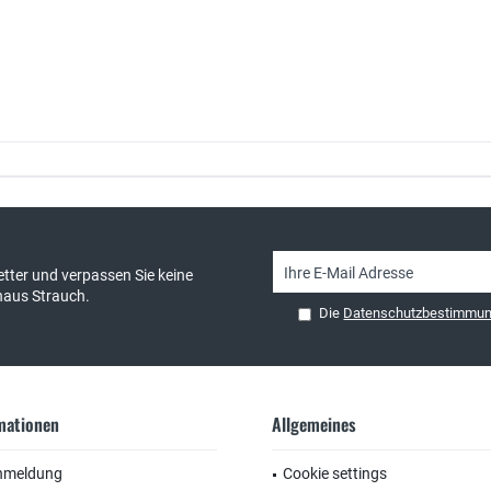
sand & kostenlose Retoure
persönliche Beratung
tter und verpassen Sie keine
haus Strauch.
Die
Datenschutzbestimmu
rmationen
Allgemeines
nmeldung
Cookie settings