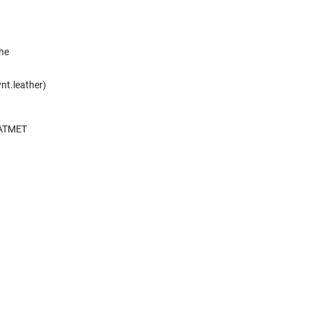
he
nt.leather)
 ATMET