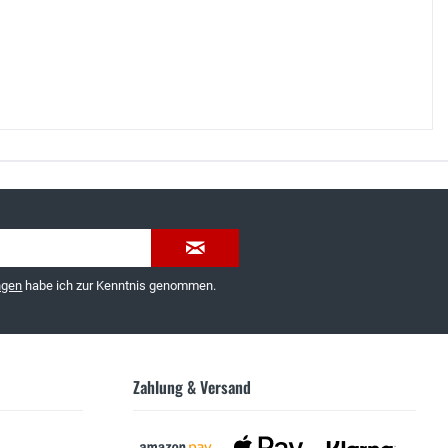
035603-189092 oder
service@schuhhaus-strauch.de
ngen
habe ich zur Kenntnis genommen.
Zahlung & Versand