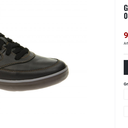
G
0
9
Ar
G