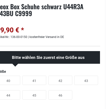
eox Box Schuhe schwarz U44R3A
43BU C9999
9,90 € *
tikel-Nr.: 136-00-0150 | kostenfreier Versand in DE
Bitte wählen Sie zuerst eine Größe aus
röße
40
41
42
43
44
45
46