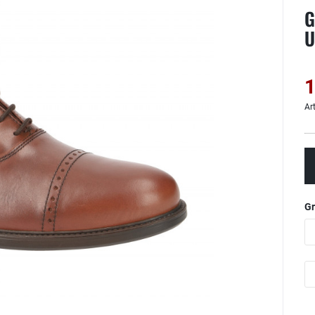
G
U
1
Ar
G