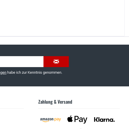
035603-189092 oder
service@schuhhaus-strauch.de
ngen
habe ich zur Kenntnis genommen.
Zahlung & Versand