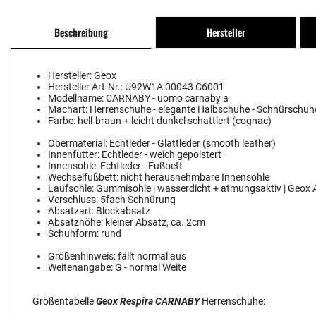
Beschreibung
Hersteller
Hersteller:
Geox
Hersteller Art-Nr.:
U92W1A 00043 C6001
Modellname:
CARNABY - uomo carnaby a
Machart:
Herrenschuhe - elegante Halbschuhe - Schnürschuh
Farbe:
hell-braun + leicht dunkel schattiert (cognac)
Obermaterial:
Echtleder - Glattleder (smooth leather)
Innenfutter:
Echtleder - weich gepolstert
Innensohle:
Echtleder - Fußbett
Wechselfußbett:
nicht herausnehmbare Innensohle
Laufsohle:
Gummisohle | wasserdicht + atmungsaktiv | Geox
Verschluss:
5fach Schnürung
Absatzart:
Blockabsatz
Absatzhöhe:
kleiner Absatz, ca. 2cm
Schuhform:
rund
Größenhinweis:
fällt normal aus
Weitenangabe:
G - normal Weite
Größentabelle
Geox Respira CARNABY
Herrenschuhe: