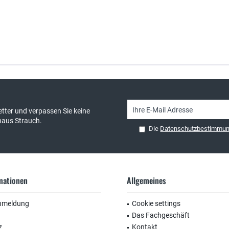
sand & kostenlose Retoure
persönliche Beratung
tter und verpassen Sie keine
haus Strauch.
Die
Datenschutzbestimmu
rmationen
Allgemeines
nmeldung
Cookie settings
Das Fachgeschäft
z
Kontakt