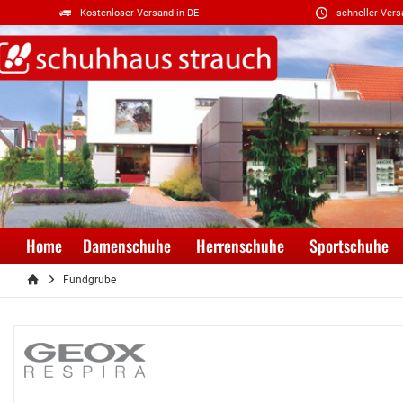
Kostenloser Versand in DE
schneller Vers
Home
Damenschuhe
Herrenschuhe
Sportschuhe
Fundgrube