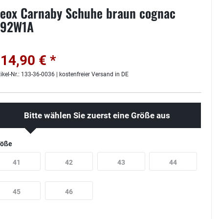
eox Carnaby Schuhe braun cognac
92W1A
14,90 € *
tikel-Nr.: 133-36-0036 | kostenfreier Versand in DE
Bitte wählen Sie zuerst eine Größe aus
röße
41
42
43
44
45
46