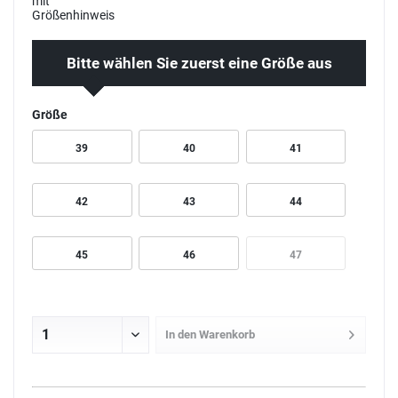
Bitte wählen Sie zuerst eine Größe aus
Größe
39
40
41
42
43
44
45
46
47
In den
Warenkorb