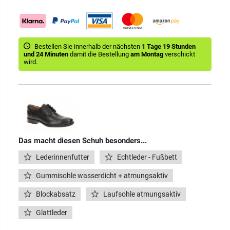
Bestellen Sie innerhalb der nächsten
1 Tage 19 Stunden
und 24 Minuten
damit die Bestellung
am Montag
verschickt
wird.
Das macht diesen Schuh besonders...
Lederinnenfutter
Echtleder - Fußbett
Gummisohle wasserdicht + atmungsaktiv
Blockabsatz
Laufsohle atmungsaktiv
Glattleder