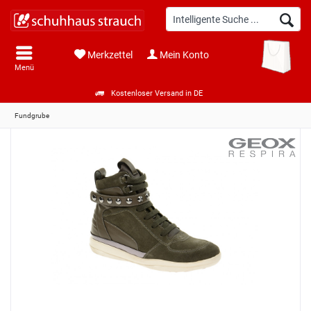
Merkzettel
Mein Konto
Menü
Kostenloser Versand in DE
Fundgrube