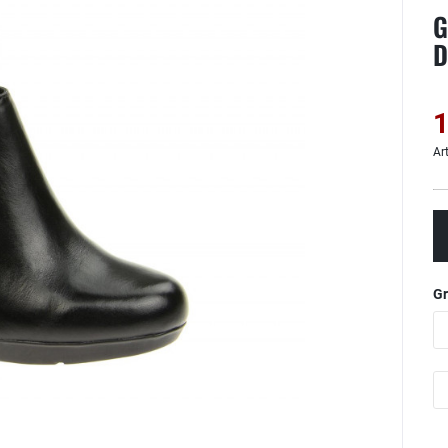
G
D
1
Ar
G