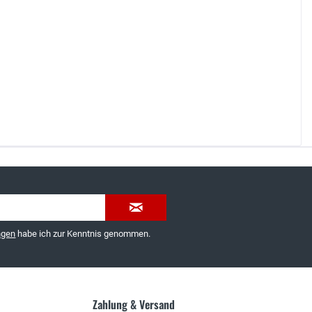
035603-189092 oder
service@schuhhaus-strauch.de
ngen
habe ich zur Kenntnis genommen.
Zahlung & Versand