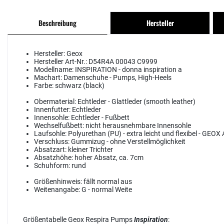
Beschreibung
Hersteller
Hersteller:
Geox
Hersteller Art-Nr.:
D54R4A 00043 C9999
Modellname:
INSPIRATION - donna inspiration a
Machart:
Damenschuhe - Pumps, High-Heels
Farbe:
schwarz (black)
Obermaterial:
Echtleder - Glattleder (smooth leather)
Innenfutter:
Echtleder
Innensohle:
Echtleder - Fußbett
Wechselfußbett:
nicht herausnehmbare Innensohle
Laufsohle:
Polyurethan (PU) - extra leicht und flexibel - GEO
Verschluss:
Gummizug - ohne Verstellmöglichkeit
Absatzart:
kleiner Trichter
Absatzhöhe:
hoher Absatz, ca. 7cm
Schuhform:
rund
Größenhinweis:
fällt normal aus
Weitenangabe:
G - normal Weite
Größentabelle Geox Respira Pumps
Inspiration
: