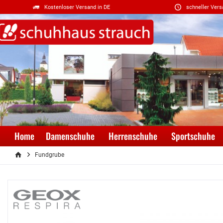
Kostenloser Versand in DE
schneller Vers
Home
Damenschuhe
Herrenschuhe
Sportschuhe
Fundgrube