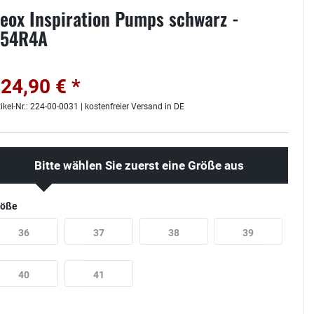
eox Inspiration Pumps schwarz -
54R4A
24,90 € *
tikel-Nr.: 224-00-0031 | kostenfreier Versand in DE
Bitte wählen Sie zuerst eine Größe aus
röße
36
37
38
39
40
41