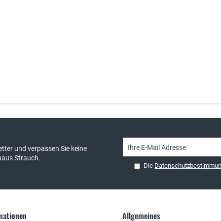
sand & kostenlose Retoure
persönliche Beratung
tter und verpassen Sie keine
haus Strauch.
Die
Datenschutzbestimmu
rmationen
Allgemeines