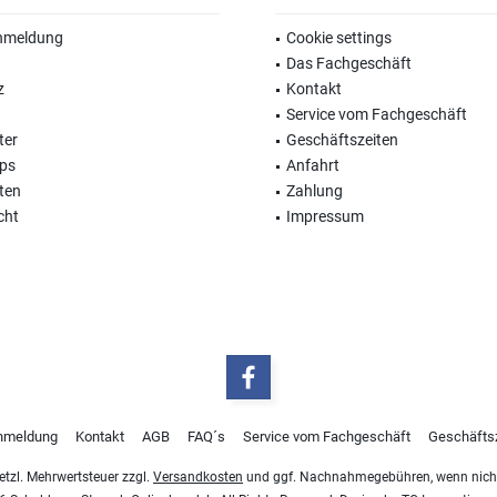
nmeldung
Cookie settings
Das Fachgeschäft
z
Kontakt
Service vom Fachgeschäft
ter
Geschäftszeiten
ops
Anfahrt
ten
Zahlung
cht
Impressum
nmeldung
Kontakt
AGB
FAQ´s
Service vom Fachgeschäft
Geschäfts
esetzl. Mehrwertsteuer zzgl.
Versandkosten
und ggf. Nachnahmegebühren, wenn nicht