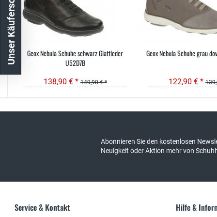
Unser Käuferschutz
Geox Nebula Schuhe schwarz Glattleder
Geox Nebula Schuhe grau do
U52D7B
138,90 € *
122,90 € *
149,90 € *
139,
Kostenloser Versand in DE
schneller Ver
Abonnieren Sie den kostenlosen Newsle
Neuigkeit oder Aktion mehr von Schuh
Service & Kontakt
Hilfe & Info