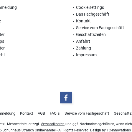
nmeldung
Cookie settings
Das Fachgeschäft
z
Kontakt
Service vom Fachgeschäft
ter
Geschäftszeiten
ops
Anfahrt
ten
Zahlung
cht
Impressum
nmeldung
Kontakt
AGB
FAQ´s
Service vom Fachgeschäft
Geschäfts
esetzl. Mehrwertsteuer zzgl.
Versandkosten
und ggf. Nachnahmegebühren, wenn nicht
 Schuhhaus Strauch Onlinehandel - All Rights Reserved. Design by
TC-Innovation