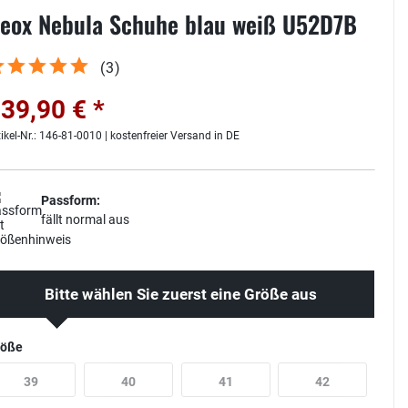
eox Nebula Schuhe blau weiß U52D7B
(
3
)
39,90 € *
tikel-Nr.: 146-81-0010 | kostenfreier Versand in DE
Passform:
fällt normal aus
Bitte wählen Sie zuerst eine Größe aus
röße
39
40
41
42