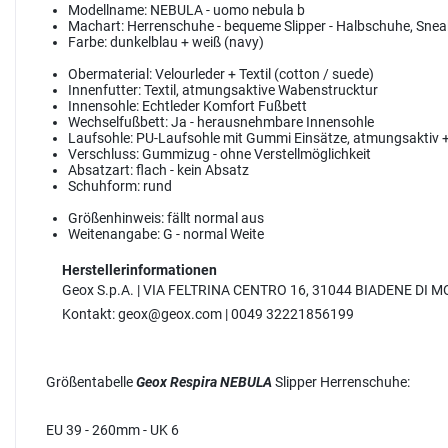
Modellname:
NEBULA - uomo nebula b
Machart:
Herrenschuhe - bequeme Slipper - Halbschuhe, Snea
Farbe:
dunkelblau + weiß (navy)
Obermaterial:
Velourleder + Textil (cotton / suede)
Innenfutter:
Textil, atmungsaktive Wabenstrucktur
Innensohle:
Echtleder Komfort Fußbett
Wechselfußbett:
Ja - herausnehmbare Innensohle
Laufsohle:
PU-Laufsohle mit Gummi Einsätze, atmungsaktiv 
Verschluss:
Gummizug - ohne Verstellmöglichkeit
Absatzart:
flach - kein Absatz
Schuhform:
rund
Größenhinweis:
fällt normal aus
Weitenangabe:
G - normal Weite
Herstellerinformationen
Geox S.p.A. | VIA FELTRINA CENTRO 16, 31044 BIADENE D
Kontakt: geox@geox.com | 0049 32221856199
Größentabelle
Geox Respira NEBULA
Slipper Herrenschuhe:
EU 39 - 260mm - UK 6