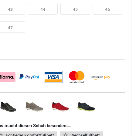
43
44
45
46
47
s macht diesen Schuh besonders...
Echtleder Komfortfußbett
Wechselfußbett