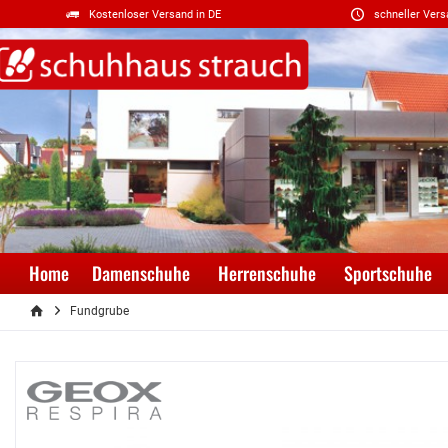
Kostenloser Versand in DE
schneller Vers
Home
Damenschuhe
Herrenschuhe
Sportschuhe
Fundgrube