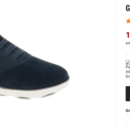
G
1
Ar
G