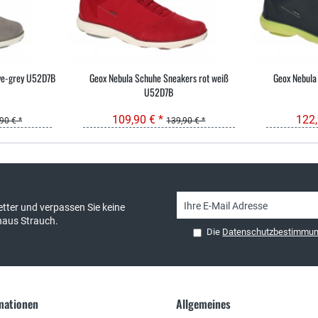
ve-grey U52D7B
Geox Nebula Schuhe Sneakers rot weiß
Geox Nebula
U52D7B
109,90 € *
122,
90 € *
139,90 € *
sand & kostenlose Retoure
persönliche Beratung
tter und verpassen Sie keine
haus Strauch.
Die
Datenschutzbestimmu
rmationen
Allgemeines