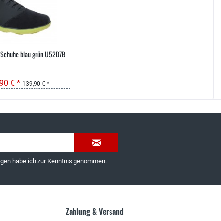
 Schuhe blau grün U52D7B
90 € *
139,90 € *
035603-189092 oder
service@schuhhaus-strauch.de
ngen
habe ich zur Kenntnis genommen.
Zahlung & Versand