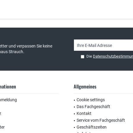
sand & kostenlose Retoure
persönliche Beratung
tter und verpassen Sie keine
haus Strauch.
Die
Datenschutzbestimmu
rmationen
Allgemeines
nmeldung
Cookie settings
Das Fachgeschäft
z
Kontakt
Service vom Fachgeschäft
ter
Geschäftszeiten