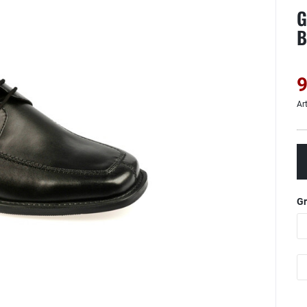
G
B
9
Ar
G