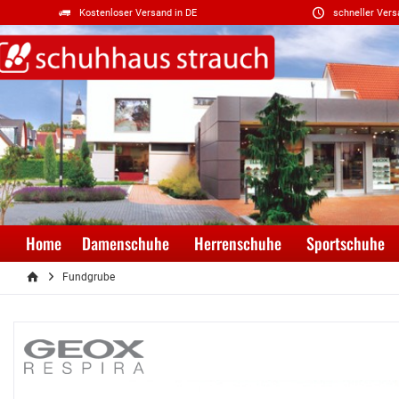
Kostenloser Versand in DE
schneller Vers
Home
Damenschuhe
Herrenschuhe
Sportschuhe
Fundgrube