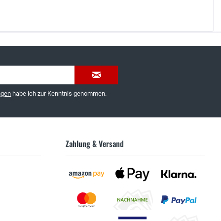
035603-189092 oder
service@schuhhaus-strauch.de
ngen
habe ich zur Kenntnis genommen.
Zahlung & Versand