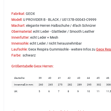
Fabrikat:
GEOX
Modell:
U PROVIDER B - BLACK / U0137B-00043-C9999
Machart:
elegante Herren Halbschuhe / 4fach Schnürer
Obermaterial:
echt Leder - Glattleder / Smooth Leather
Innenfutter:
echt Leder + Mesh
Innensohle:
echt Leder / nicht herausnehmbar
Laufsohle:
Geox Respira Gummisohle - weitere Infos zu
Geox Res
Farbe:
schwarz
Größentabelle Geox Herren:
deutsche:
39
40
41
42
43
44
45
46
Innenmaß in mm:
260
265
275
282
289
295
302
308
UK:
5
6
7
8
9
10
11
11,