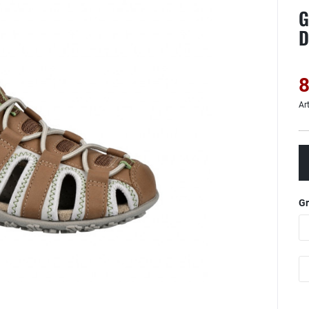
G
D
8
Ar
G