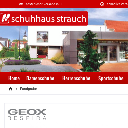
Kostenloser Versand in DE
schneller Vers
Home
Damenschuhe
Herrenschuhe
Sportschuhe
Fundgrube