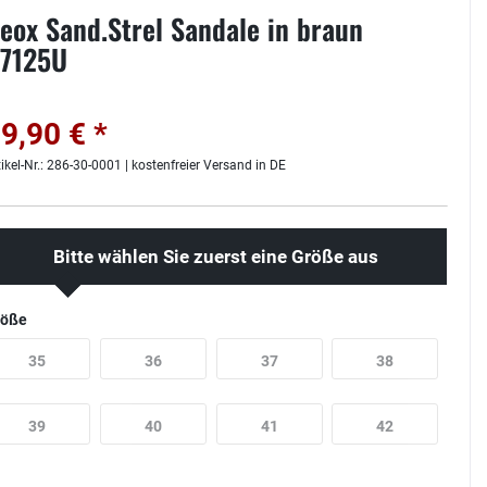
eox Sand.Strel Sandale in braun
7125U
9,90 € *
tikel-Nr.: 286-30-0001 | kostenfreier Versand in DE
Bitte wählen Sie zuerst eine Größe aus
röße
35
36
37
38
39
40
41
42