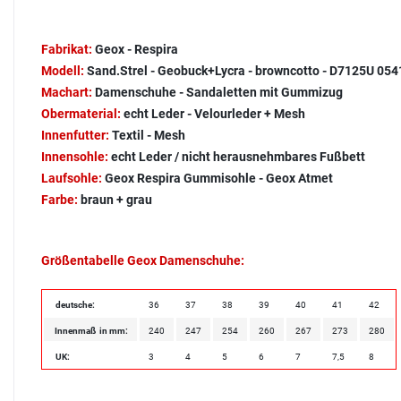
Fabrikat:
Geox - Respira
Modell:
Sand.Strel - Geobuck+Lycra - browncotto - D7125U 05
Machart:
Damenschuhe - Sandaletten mit Gummizug
Obermaterial:
echt Leder - Velourleder + Mesh
Innenfutter:
Textil - Mesh
Innensohle:
echt Leder / nicht herausnehmbares Fußbett
Laufsohle:
Geox Respira Gummisohle - Geox Atmet
Farbe:
braun + grau
Größentabelle Geox Damenschuhe:
deutsche:
36
37
38
39
40
41
42
Innenmaß in mm:
240
247
254
260
267
273
280
UK:
3
4
5
6
7
7,5
8