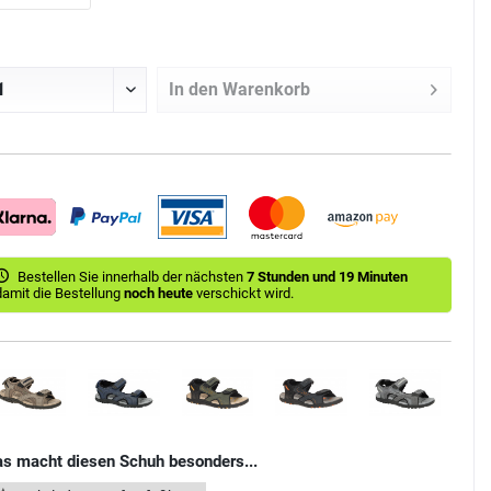
In den
Warenkorb
Bestellen Sie innerhalb der nächsten
7 Stunden und 19 Minuten
damit die Bestellung
noch heute
verschickt wird.
s macht diesen Schuh besonders...