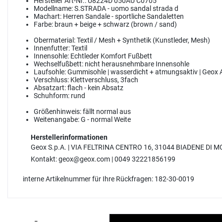
Hersteller Art-Nr.:
U8224D 050AU C0705
Modellname:
S.STRADA - uomo sandal strada d
Machart:
Herren Sandale - sportliche Sandaletten
Farbe:
braun + beige + schwarz (brown / sand)
Obermaterial:
Textil / Mesh + Synthetik (Kunstleder, Mesh)
Innenfutter:
Textil
Innensohle:
Echtleder Komfort Fußbett
Wechselfußbett:
nicht herausnehmbare Innensohle
Laufsohle:
Gummisohle | wasserdicht + atmungsaktiv | Geox
Verschluss:
Klettverschluss, 3fach
Absatzart:
flach - kein Absatz
Schuhform:
rund
Größenhinweis:
fällt normal aus
Weitenangabe:
G - normal Weite
Herstellerinformationen
Geox S.p.A. | VIA FELTRINA CENTRO 16, 31044 BIADENE D
Kontakt: geox@geox.com | 0049 32221856199
interne Artikelnummer für Ihre Rückfragen: 182-30-0019