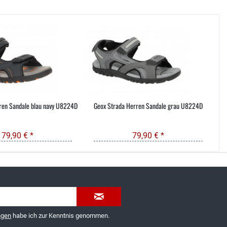
ren Sandale blau navy U8224D
Geox Strada Herren Sandale grau U8224D
79,90 € *
79,90 € *
035603-189092 oder
service@schuhhaus-strauch.de
ngen
habe ich zur Kenntnis genommen.