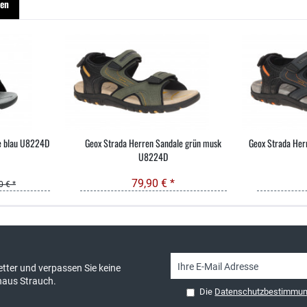
hen
e blau U8224D
Geox Strada Herren Sandale grün musk
Geox Strada Her
U8224D
79,90 € *
0 € *
sand & kostenlose Retoure
persönliche Beratung
tter und verpassen Sie keine
haus Strauch.
Die
Datenschutzbestimmu