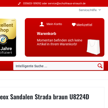
035603-189092 oder
service@schuhhaus-strauch.de
Service/Hilfe
Mein Konto
Merkzettel
Warenkorb
Momentan befinden sich keine
Artikel in Ihrem Warenkorb!
eox Sandalen Strada braun U8224D