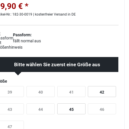
9,90 € *
tikel-Nr.: 182-30-0019 | kostenfreier Versand in DE
Passform:
fällt normal aus
Bitte wählen Sie zuerst eine Größe aus
röße
39
40
41
42
43
44
45
46
47