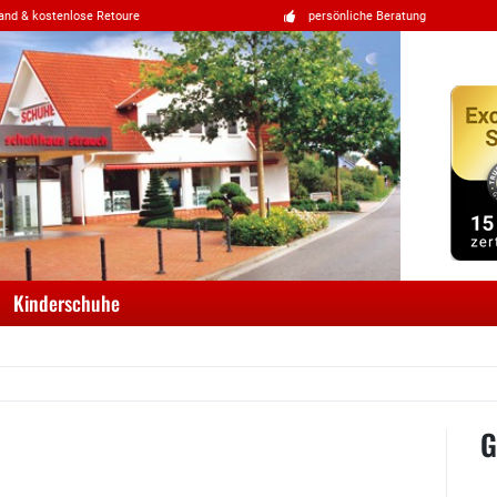
and & kostenlose Retoure
persönliche Beratung
Kinderschuhe
G