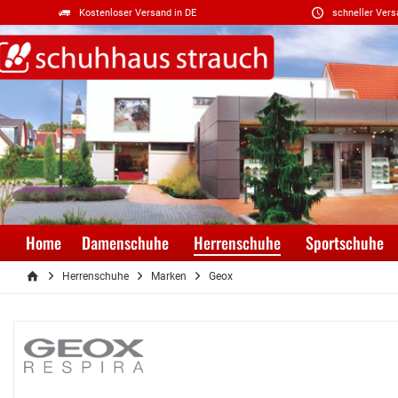
Kostenloser Versand in DE
schneller Vers
Home
Damenschuhe
Herrenschuhe
Sportschuhe
Herrenschuhe
Marken
Geox