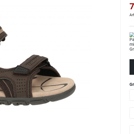
7
Ar
G