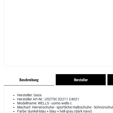
Beschreibung
Hersteller
Hersteller:
Geox
Hersteller Art-Nr.:
U52T5C 02211 C4021
Modellname:
WELLS - uomo wells c
Machart:
Herrenschuhe - sportliche Halbschuhe - Schnürschu
Farbe:
dunkel-blau + blau + hell-grau (dark navy)