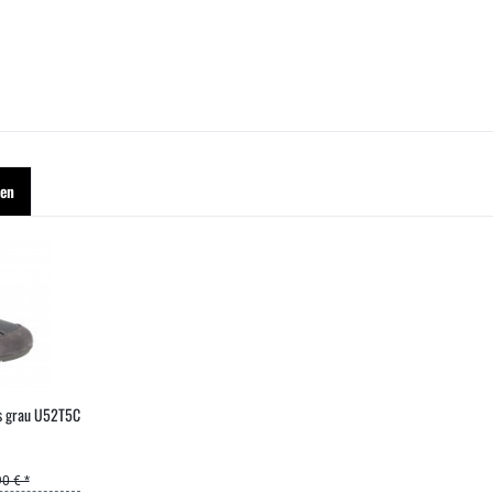
hen
s grau U52T5C
0 € *