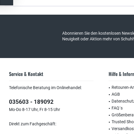
Kostenloser Versand in DE
schneller Ver
Abonnieren Sie den kostenlosen Newsle
Neuigkeit oder Aktion mehr von Schuh
Service & Kontakt
Hilfe & Info
Retouren-A
Telefonische Beratung im Onlinehandel:
AGB
035603 - 189092
Datenschut
FAQ´s
Mo-Do 8-17 Uhr, Fr 8-15 Uhr
Größenbera
Trusted Sh
Direkt zum Fachgeschäft:
Versandkos