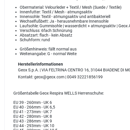
Obermaterial:
Velourleder + Textil / Mesh (Suede / Textile)
Innenfutter:
Textil / Mesh - atmungsaktiv
Innensohle:
Textil - atmungsaktiv und antibakteriell
Wechselfußbett:
Ja - herausnehmbare Innensohle
Laufsohle:
Gummisohle | wasserdicht + atmungsaktiv | Geox
Verschluss:
6fach Schnürung
Absatzart:
flach - kein Absatz
Schuhform:
rund
Größenhinweis:
fällt normal aus
Weitenangabe:
G - normal Weite
Herstellerinformationen
Geox S.p.A. | VIA FELTRINA CENTRO 16, 31044 BIADENE D
Kontakt: geox@geox.com | 0049 32221856199
Größentabelle Geox Respira WELLS Herrenschuhe:
EU 39 - 260mm - UK 6
EU 40 - 266mm - UK 6,5
EU 41 - 273mm - UK 7
EU 42 - 280mm - UK 8
EU 43 - 286mm - UK 9
EU 44 - 293mm - UK 10