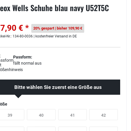
eox Wells Schuhe blau navy U52T5C
7,90 € *
20% gespart | bisher 109,90 €
tikel-Nr.: 134-80-0036 | kostenfreier Versand in DE
Passform:
fällt normal aus
Bitte wählen Sie zuerst eine Größe aus
röße
39
40
41
42