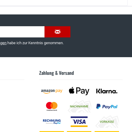
035603-189092 oder
service@schuhhaus-strauch.de
ngen
habe ich zur Kenntnis genommen.
Zahlung & Versand