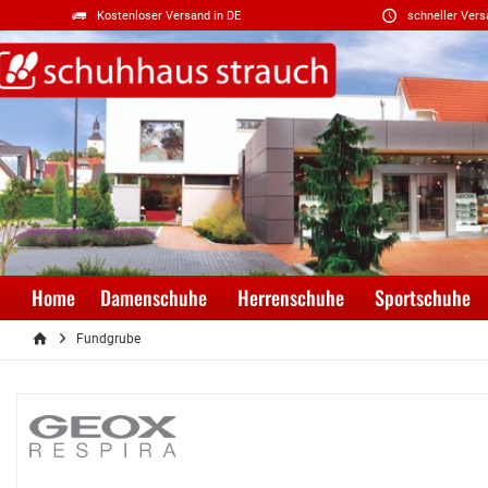
Kostenloser Versand in DE
schneller Vers
Home
Damenschuhe
Herrenschuhe
Sportschuhe
Fundgrube