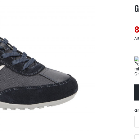
G
8
Ar
G