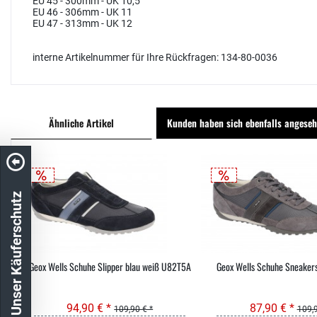
EU 45 - 300mm - UK 10,5
EU 46 - 306mm - UK 11
EU 47 - 313mm - UK 12
interne Artikelnummer für Ihre Rückfragen: 134-80-0036
Ähnliche Artikel
Kunden haben sich ebenfalls angese
Unser Käuferschutz
Geox Wells Schuhe Slipper blau weiß U82T5A
Geox Wells Schuhe Sneaker
94,90 € *
87,90 € *
109,90 € *
109,9