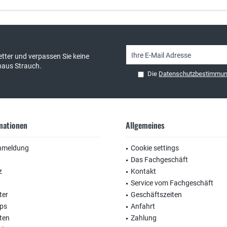
sand & kostenlose Retoure
persönliche Beratung
tter und verpassen Sie keine
haus Strauch.
Die
Datenschutzbestimmu
rmationen
Allgemeines
nmeldung
Cookie settings
Das Fachgeschäft
z
Kontakt
Service vom Fachgeschäft
ter
Geschäftszeiten
ops
Anfahrt
ten
Zahlung