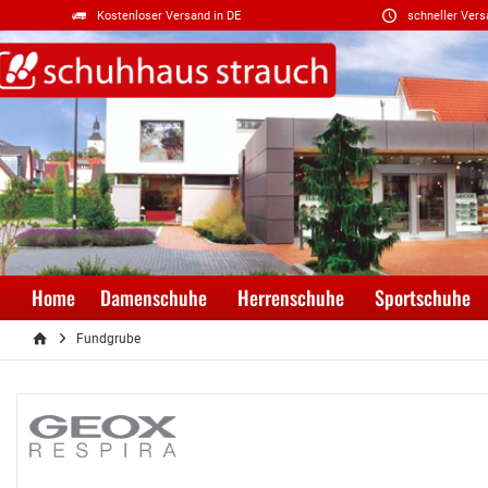
Kostenloser Versand in DE
schneller Vers
Home
Damenschuhe
Herrenschuhe
Sportschuhe
Fundgrube