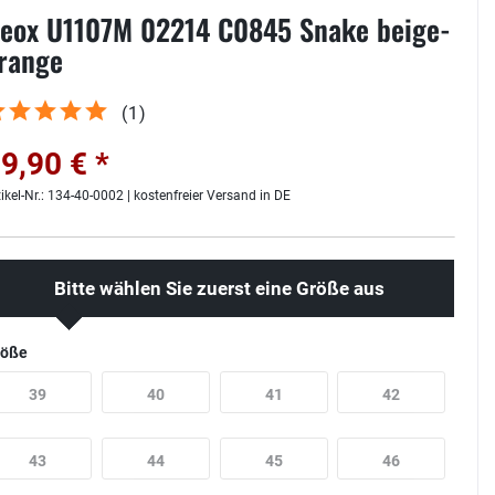
eox U1107M 02214 C0845 Snake beige-
range
(
1
)
9,90 € *
tikel-Nr.: 134-40-0002 | kostenfreier Versand in DE
Bitte wählen Sie zuerst eine Größe aus
röße
39
40
41
42
43
44
45
46