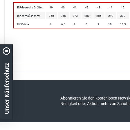
EU deutsche Größe:
39
40
41
42
43
44
45
Innenmaß in mm:
260
266
273
280
286
293
300
UK Größe:
6
6,5
7
8
9
10
10,5
Unser Käuferschutz
Kostenloser Versand in DE
schneller Ver
Abonnieren Sie den kostenlosen Newsle
Neuigkeit oder Aktion mehr von Schuh