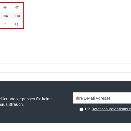
46
47
306
313
11
12
sand & kostenlose Retoure
persönliche Beratung
tter und verpassen Sie keine
haus Strauch.
Die
Datenschutzbestimmu