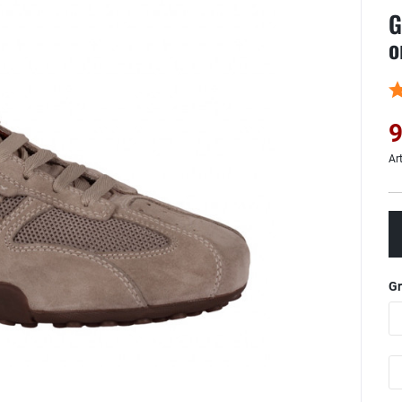
G
o
9
Ar
G