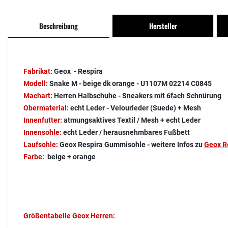
Beschreibung
Hersteller
Fabrikat:
Geox - Respira
Modell:
Snake M - beige dk orange - U1107M 02214 C0845
Machart:
Herren Halbschuhe - Sneakers mit 6fach Schnürung
Obermaterial:
echt Leder - Velourleder (Suede) + Mesh
Innenfutter:
atmungsaktives Textil / Mesh + echt Leder
Innensohle:
echt Leder / herausnehmbares Fußbett
Laufsohle:
Geox Respira Gummisohle - weitere Infos zu
Geox R
Farbe:
beige + orange
Größentabelle Geox Herren: