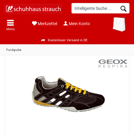
Merkzettel
Mein Konto
Menü
Kostenloser Versand in DE
Fundgrube