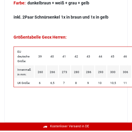
Farbe:
dunkelbraun + weiß + grau + gelb
inkl. 2Paar Schnürsenkel 1x in braun und 1x in gelb
Größentabelle Geox Herren:
EU
deutsche
39
40
41
42
43
44
45
46
Größe:
Innenmaß
260
266
273
280
286
293
300
306
in mm:
UK Größe:
6
6,5
7
8
9
10
10,5
11
Kostenloser Versand in DE