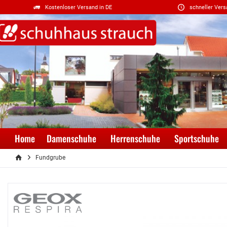
Kostenloser Versand in DE
schneller Vers
Home
Damenschuhe
Herrenschuhe
Sportschuhe
Fundgrube