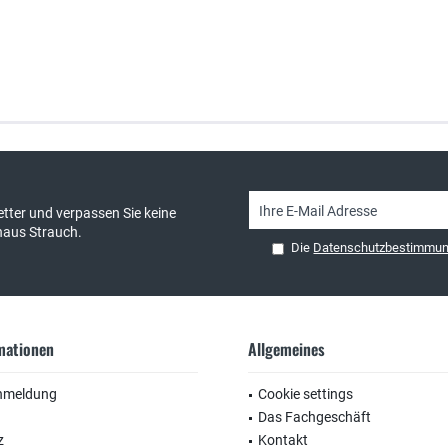
sand & kostenlose Retoure
persönliche Beratung
tter und verpassen Sie keine
haus Strauch.
Die
Datenschutzbestimmu
rmationen
Allgemeines
nmeldung
Cookie settings
Das Fachgeschäft
z
Kontakt