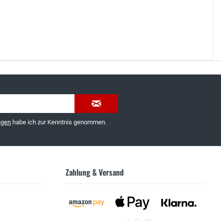
035603-189092 oder
service@schuhhaus-strauch.de
ngen
habe ich zur Kenntnis genommen.
Zahlung & Versand