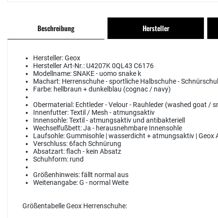
Beschreibung
Hersteller
Hersteller:
Geox
Hersteller Art-Nr.:
U4207K 0QL43 C6176
Modellname:
SNAKE - uomo snake k
Machart:
Herrenschuhe - sportliche Halbschuhe - Schnürschu
Farbe:
hellbraun + dunkelblau (cognac / navy)
Obermaterial:
Echtleder - Velour - Rauhleder (washed goat / 
Innenfutter:
Textil / Mesh - atmungsaktiv
Innensohle:
Textil - atmungsaktiv und antibakteriell
Wechselfußbett:
Ja - herausnehmbare Innensohle
Laufsohle:
Gummisohle | wasserdicht + atmungsaktiv | Geox
Verschluss:
6fach Schnürung
Absatzart:
flach - kein Absatz
Schuhform:
rund
Größenhinweis:
fällt normal aus
Weitenangabe:
G - normal Weite
Größentabelle Geox Herrenschuhe: