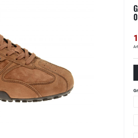
G
0
1
Ar
G