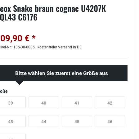
eox Snake braun cognac U4207K
QL43 C6176
09,90 € *
tikel-Nr.: 136-30-0086 | kostenfreier Versand in DE
Bitte wählen Sie zuerst eine Größe aus
röße
39
40
41
42
43
44
45
46