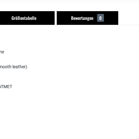
Größentabelle
Bewertungen
0
he
smooth leather)
 ATMET