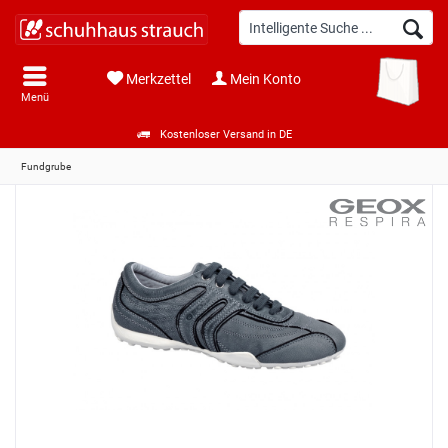
Merkzettel
Mein Konto
Menü
Kostenloser Versand in DE
Fundgrube