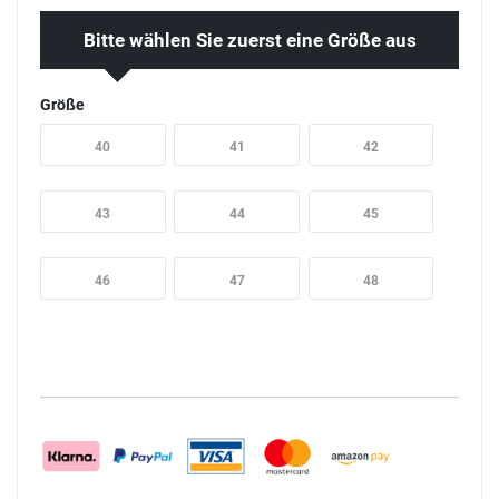
Bitte wählen Sie zuerst eine Größe aus
Größe
40
41
42
43
44
45
46
47
48