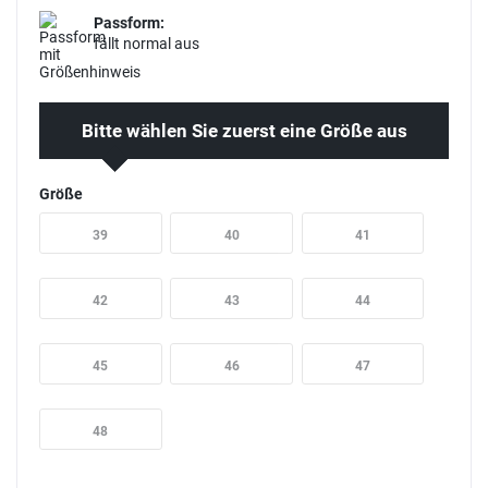
Passform:
fällt normal aus
Bitte wählen Sie zuerst eine Größe aus
Größe
39
40
41
42
43
44
45
46
47
48