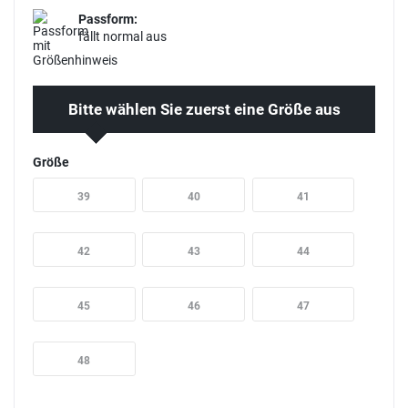
Passform:
fällt normal aus
Bitte wählen Sie zuerst eine Größe aus
Größe
39
40
41
42
43
44
45
46
47
48