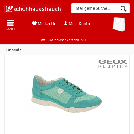
Merkzettel
Mein Konto
Menü
Kostenloser Versand in DE
Fundgrube