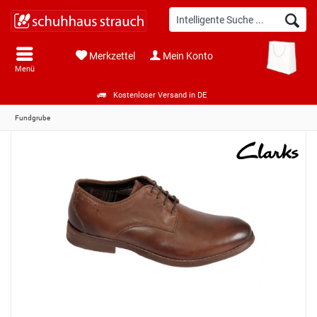
Merkzettel
Mein Konto
Menü
Kostenloser Versand in DE
Fundgrube