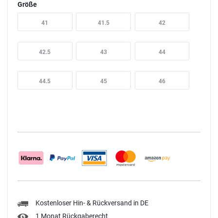
Größe
41
41.5
42
42.5
43
44
44.5
45
46
Kostenloser Hin- & Rückversand in DE
1 Monat Rückgaberecht