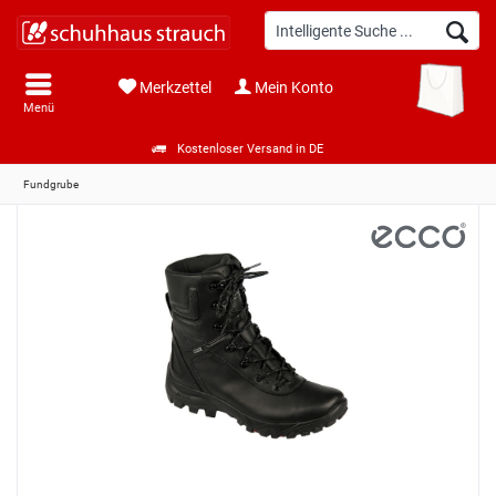
Merkzettel
Mein Konto
Menü
Kostenloser Versand in DE
Fundgrube