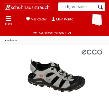
Merkzettel
Mein Konto
Menü
Kostenloser Versand in DE
Fundgrube