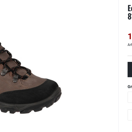
E
8
1
Ar
G