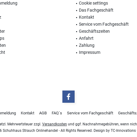
nmeldung
Cookie settings
Das Fachgeschäft
z
Kontakt
Service vom Fachgeschäft
ter
Geschäftszeiten
ops
Anfahrt
ten
Zahlung
cht
Impressum
nmeldung
Kontakt
AGB
FAQ´s
Service vom Fachgeschäft
Geschäfts
esetzl. Mehrwertsteuer zzgl.
Versandkosten
und ggf. Nachnahmegebühren, wenn nicht
 Schuhhaus Strauch Onlinehandel - All Rights Reserved. Design by
TC-Innovation