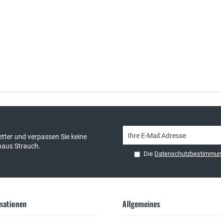
sand & kostenlose Retoure
persönliche Beratung
tter und verpassen Sie keine
haus Strauch.
Die
Datenschutzbestimmu
rmationen
Allgemeines