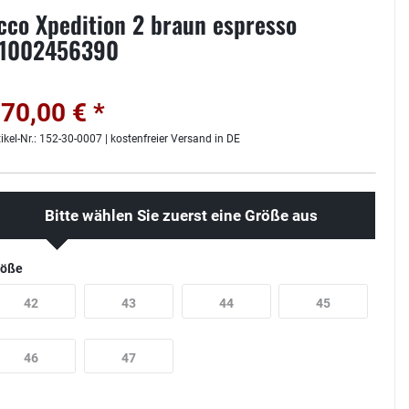
cco Xpedition 2 braun espresso
1002456390
70,00 € *
tikel-Nr.: 152-30-0007 | kostenfreier Versand in DE
Bitte wählen Sie zuerst eine Größe aus
röße
42
43
44
45
46
47