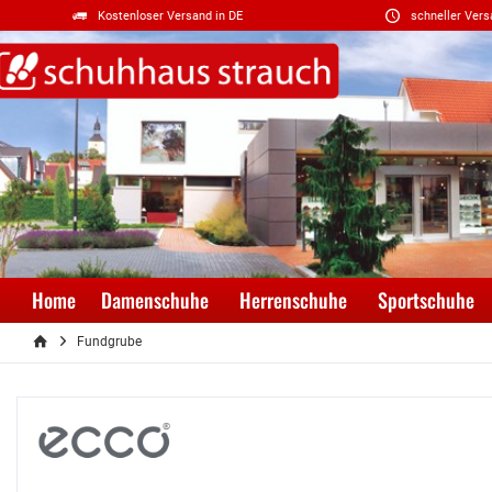
Kostenloser Versand in DE
schneller Vers
Home
Damenschuhe
Herrenschuhe
Sportschuhe
Fundgrube