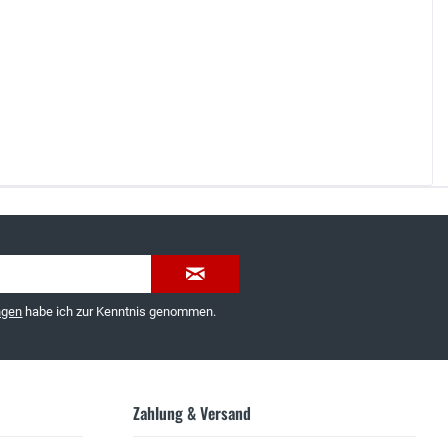
035603-189092 oder
service@schuhhaus-strauch.de
ngen
habe ich zur Kenntnis genommen.
Zahlung & Versand