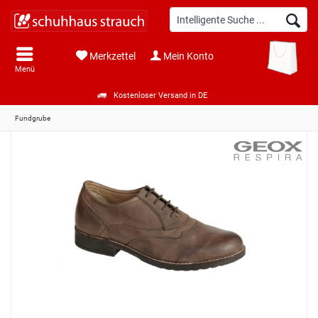
Merkzettel
Mein Konto
Menü
Kostenloser Versand in DE
Fundgrube