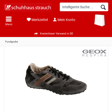
Merkzettel
Mein Konto
Menü
Kostenloser Versand in DE
Fundgrube