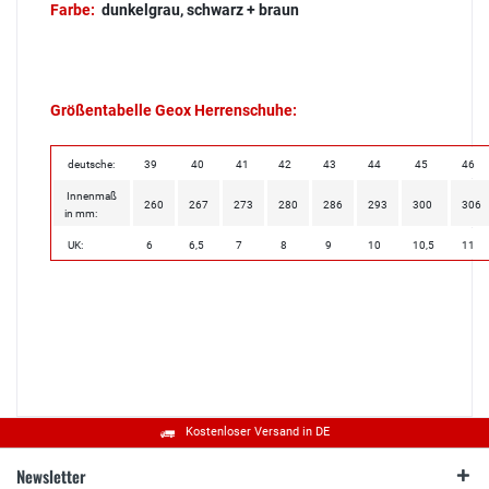
Farbe:
dunkelgrau, schwarz + braun
Größentabelle Geox Herrenschuhe:
deutsche:
39
40
41
42
43
44
45
46
Innenmaß
260
267
273
280
286
293
300
306
in mm:
UK:
6
6,5
7
8
9
10
10,5
11
Kostenloser Versand in DE
Newsletter