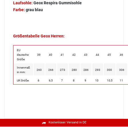
Laufsohle:
Geox Respira Gummisohle
Farbe:
grau blau
Größentabelle Geox Herren:
EU
deutsche
39
40
41
42
43
44
45
46
Größe:
Innenmaß
260
266
273
280
286
293
300
306
in mm:
UK Größe:
6
6,5
7
8
9
10
10,5
11
Kostenloser Versand in DE