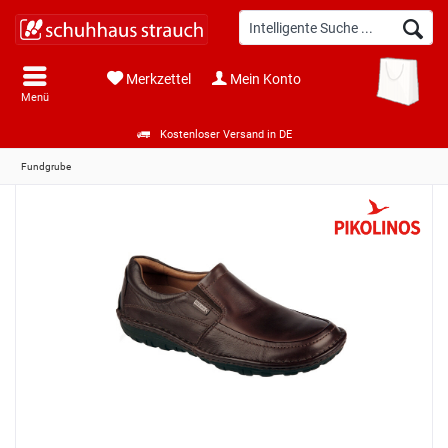
Merkzettel
Mein Konto
Menü
Kostenloser Versand in DE
Fundgrube