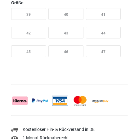
Größe
39
40
41
42
43
44
45
46
47
Kostenloser Hin- & Rückversand in DE
1 Monat Rückgaberecht