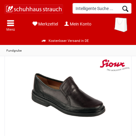
Merkzettel
Mein Konto
Menü
Kostenloser Versand in DE
Fundgrube