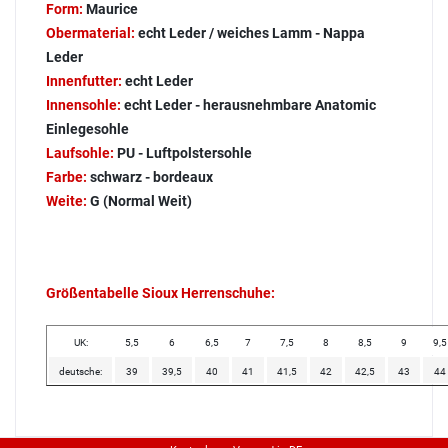
Form:
Maurice
Obermaterial:
echt Leder / weiches Lamm - Nappa
Leder
Innenfutter:
echt Leder
Innensohle:
echt Leder - herausnehmbare Anatomic
Einlegesohle
Laufsohle:
PU - Luftpolstersohle
Farbe:
schwarz - bordeaux
Weite:
G (Normal Weit)
Größentabelle Sioux Herrenschuhe:
UK:
5,5
6
6,5
7
7,5
8
8,5
9
9,5
deutsche:
39
39,5
40
41
41,5
42
42,5
43
44