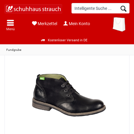
Merkzettel
Mein Konto
Menü
Kostenloser Versand in DE
Fundgrube